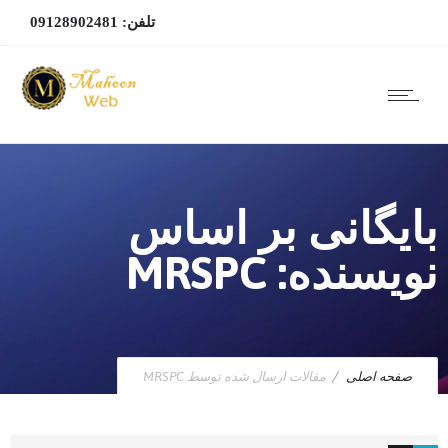
تلفن: 09128902481
بایگانی بر اساس
نویسنده: MRSPC
صفحه اصلی
مقالات ارسال شده توسط MRSPC