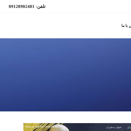
تلفن: 09128902481
با ما