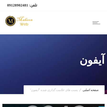
تلفن: 09128902481
آیفون
صفحه اصلی
پست های علامت گذاری شده "آیفون"