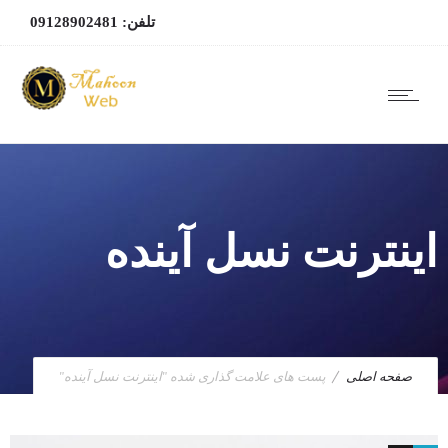
تلفن: 09128902481
اینترنت نسل آینده
صفحه اصلی
پست های علامت گذاری شده "اینترنت نسل آینده"