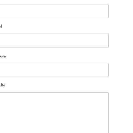
ای
وب 
نظر