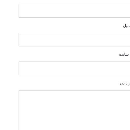
میل
سایت
 دادن