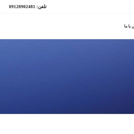
تلفن: 09128902481
با ما